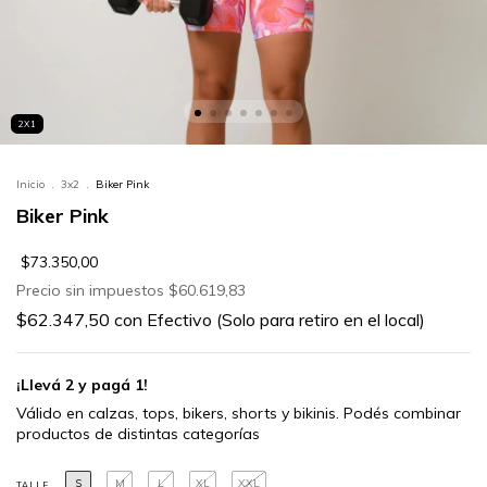
2X1
Inicio
.
3x2
.
Biker Pink
Biker Pink
$73.350,00
Precio sin impuestos
$60.619,83
$62.347,50
con
Efectivo (Solo para retiro en el local)
¡Llevá 2 y pagá 1!
S
M
L
XL
XXL
TALLE