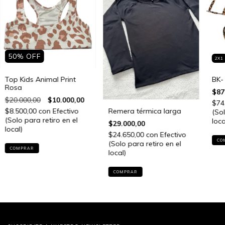
50
%
OFF
2X1
Top Kids Animal Print
BK-
Rosa
$87
$20.000,00
$10.000,00
$74
$8.500,00
con
Efectivo
Remera térmica larga
(Sol
(Solo para retiro en el
loca
$29.000,00
local)
$24.650,00
con
Efectivo
CO
(Solo para retiro en el
COMPRAR
local)
COMPRAR