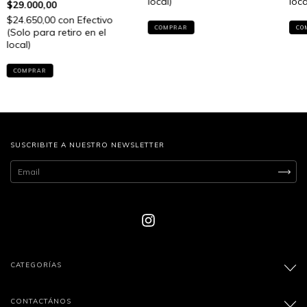
local)
loca
$29.000,00
$24.650,00
con
Efectivo
COMPRAR
CO
(Solo para retiro en el
local)
COMPRAR
SUSCRIBITE A NUESTRO NEWSLETTER
CATEGORÍAS
CONTACTÁNOS