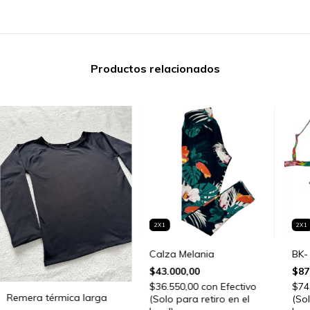
Productos relacionados
2X1
2X1
Calza Melania
BK-
$43.000,00
$87
$36.550,00
con
Efectivo
$74
Remera térmica larga
(Solo para retiro en el
(Sol