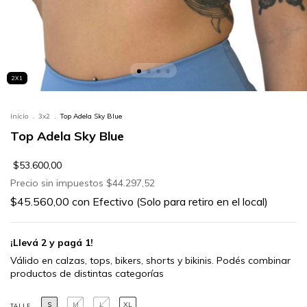
2X1
Inicio
.
3x2
.
Top Adela Sky Blue
Top Adela Sky Blue
$53.600,00
Precio sin impuestos
$44.297,52
$45.560,00
con
Efectivo (Solo para retiro en el local)
¡Llevá 2 y pagá 1!
S
M
L
XL
TALLE